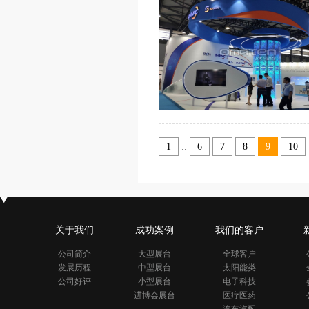
1
..
6
7
8
9
10
关于我们
成功案例
我们的客户
公司简介
大型展台
全球客户
发展历程
中型展台
太阳能类
公司好评
小型展台
电子科技
进博会展台
医疗医药