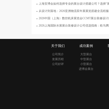
西
上海安博会如何选择专业的展台设计搭建公司？选择“展览展示设计搭建”服
面积50平米
从设计到落地：2026亚洲物流双年展展览搭建全流程
2026中国（上海）数控机床展览会CCMT展台装修设计服务深度解析
2026上海国际水展展台装修设计公司优选指南：欧马腾如
关于我们
成功案例
公司简介
大型展台
发展历程
中型展台
公司好评
小型展台
进博会展台