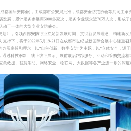
：成都国际安博会)，由成都市公安局批准，成都安全防范协会等共同主承
砺发展，累计服务参展商5000多家次，服务专业观众近70万人次，形成
活动于一体的大型专业安防盛会。
展规划》，引领西部安防行业立足新发展时期、贯彻新发展理念、构建新发
支持下，将于2022年5月19-21日在成都市世纪城新国际会展中心隆重召
的办展宗旨和理念，以“自主创新、数字安防”为主题，以“立体安全，源于
”，通过科技创新、线上线下展示、展前展后跟踪服务、互动和采购交流相
应急救援、智慧消防、网络安全、物联网、大数据等各产业进一步的深度