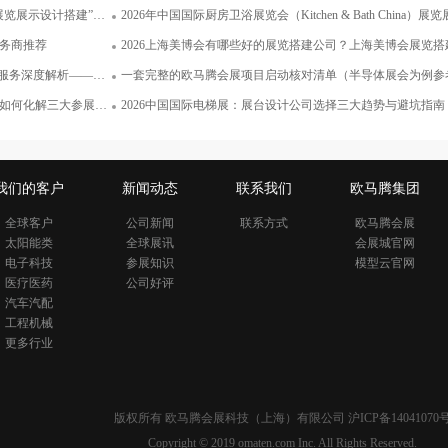
伯利亚健康国际有限责任公司Siberian
务商的10个核心评估标准
2026年中国国际厨房卫浴展览会（Kitchen & Bath China）展览展示设计搭建全攻略：
面积100平米
Wellness
服务商推荐
2026上海美博会有哪些好的展览搭建公司？上海美博会展览搭建公
——以欧马腾会展为核心
一套完整的欧马腾会展项目启动核对清单（半导体展会为例参
面积36平米
何化解三大参展痛点
2026中国国际电梯展：展台设计公司选择三大趋势与避坑指南
我们的客户
新闻动态
联系我们
欧马腾集团
全球客户
公司新闻
联系方式
欧马腾会展
太阳能类
全球展讯
会展城官网
电子科技
参展知识
模型云官网
医疗医药
公司好评
汽车汽配
工程机械
更多行业
版权所有 欧马腾会展科技（上海）有限公司
沪ICP备14041070
Copyright © 2019 omaten.com Inc. All Rights Reserved.