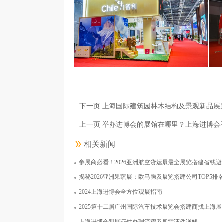
奥林巴斯（北京）销售服务有限公司
面积250平米
下一页 上海国际建筑园林木结构及景观新品展
上一页 举办进博会的展馆在哪里？上海进博会
相关新闻
参展商必看！2026亚洲航空货运展最全展览搭建省钱
智利共和国上海商务处
西
揭秘2026亚洲果蔬展：欧马腾及展览搭建公司TOP5排
面积50平米
2024上海进博会全方位观展指南
2025第十二届广州国际汽车技术展览会搭建商找上海
上海进博会观展证件办理流程及所需证件详解