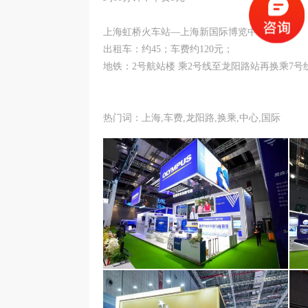
上海虹桥火车站—上海新国际博览中心
出租车：约45；车费约120元；
地铁：2号航站楼 乘2号线至龙阳路站再换乘7号
热门词：上海,车费,龙阳路,换乘,中心,国际