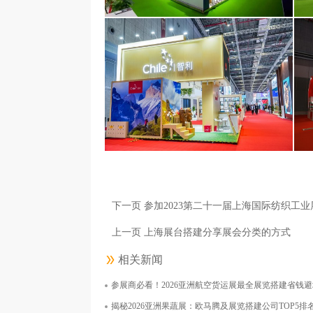
奥林巴斯（北京）销售服务有限公司
面积250平米
下一页 参加2023第二十一届上海国际纺织工
上一页 上海展台搭建分享展会分类的方式
相关新闻
参展商必看！2026亚洲航空货运展最全展览搭建省钱
智利共和国上海商务处
西
揭秘2026亚洲果蔬展：欧马腾及展览搭建公司TOP5排