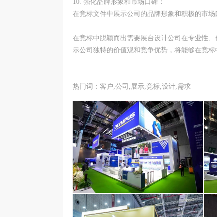
10. 强化品牌形象和市场口碑：
在竞标文件中展示公司的品牌形象和积极的市场
在竞标中脱颖而出需要展台设计公司在专业性、
示公司独特的价值观和竞争优势，将能够在竞标
热门词：客户,公司,展示,竞标,设计,需求