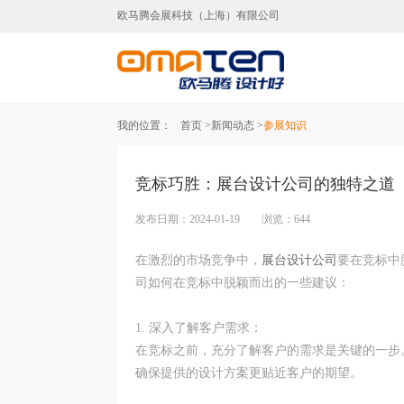
欧马腾会展科技（上海）有限公司
上海展台设计,上海展台
我的位置：
首页 >
新闻动态 >
参展知识
竞标巧胜：展台设计公司的独特之道
发布日期：2024-01-19 浏览：644
在激烈的市场竞争中，
展台设计公司
要在竞标中
司如何在竞标中脱颖而出的一些建议：
1. 深入了解客户需求：
在竞标之前，充分了解客户的需求是关键的一步
确保提供的设计方案更贴近客户的期望。