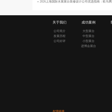
2026上海国际水展展台装修设计公司优选指南：欧马腾如
关于我们
成功案例
公司简介
大型展台
发展历程
中型展台
公司好评
小型展台
进博会展台
友情链接