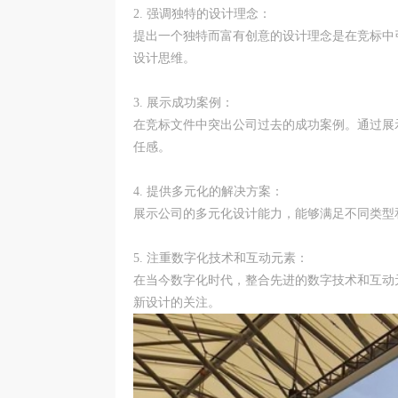
2. 强调独特的设计理念：
提出一个独特而富有创意的设计理念是在竞标中
设计思维。
3. 展示成功案例：
在竞标文件中突出公司过去的成功案例。通过展
任感。
4. 提供多元化的解决方案：
展示公司的多元化设计能力，能够满足不同类型
5. 注重数字化技术和互动元素：
在当今数字化时代，整合先进的数字技术和互动
新设计的关注。