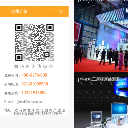
公司介绍
微信咨询请扫码
400-6179-888
免费咨询：
特变电工新疆新能源股份有
021-51098588
公司电话：
13381815888
客服热线：
E-mail：
global@omaten.com
地址：
欧马腾数字文化创意产业园
中国•上海市闵行区都会路2058号