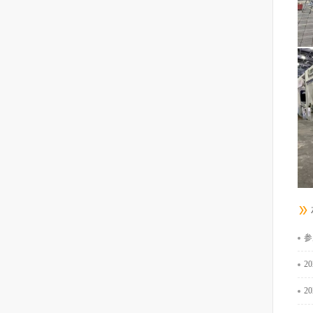
参
202
2