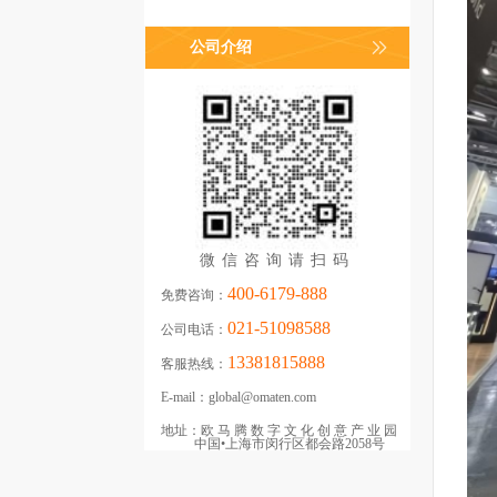
公司介绍
微信咨询请扫码
400-6179-888
免费咨询：
021-51098588
公司电话：
13381815888
客服热线：
E-mail：
global@omaten.com
地址：
欧马腾数字文化创意产业园
中国•上海市闵行区都会路2058号