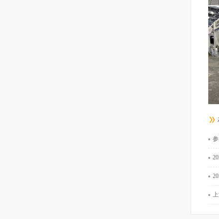
参
202
2
上