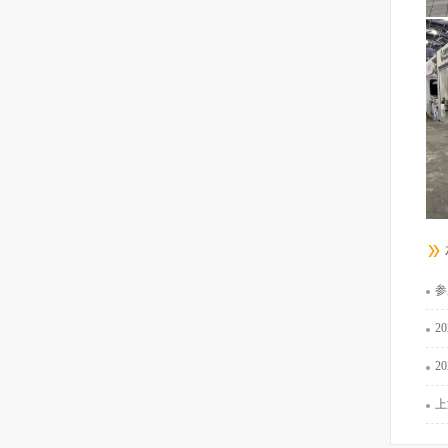
参
202
2
上